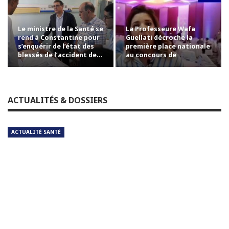
Le ministre de la Santé se
La Professeure Wafa
rend à Constantine pour
Guellati décroche la
s’enquérir de l’état des
première place nationale
blessés de l’accident de…
au concours de
professorat avec la…
ACTUALITÉS & DOSSIERS
ACTUALITÉ SANTÉ