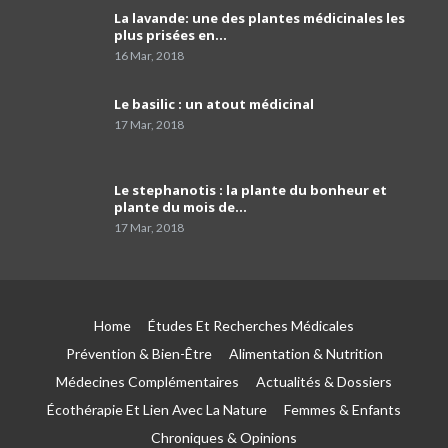
La lavande: une des plantes médicinales les
comment programmer sa vaccination anti-
plus prisées en…
Covid-19 et celle anti grippale,et comment
40
faire…
01:54
16 Mar, 2018
Dr Mustapha Koubaa
Le basilic : un atout médicinal
41
03:21
17 Mar, 2018
Pr Lyes Ait El Hadj
Le stephanotis : la plante du bonheur et
42
04:33
plante du mois de…
17 Mar, 2018
Campagne de sensibilisation sur le cancer de
prostate les Laboratoires Frater-Razes
43
01:52
Home
Études Et Recherches Médicales
Pr Amir parle du rôle important du
pathologiste dans la précision du profil
44
Prévention & Bien-Être
Alimentation & Nutrition
moléculaire du cancer
04:41
Médecines Complémentaires
Actualités & Dossiers
Écothérapie Et Lien Avec La Nature
Femmes & Enfants
Le tabagisme est la première cause du
cancer du poumon
45
Chroniques & Opinions
03:51