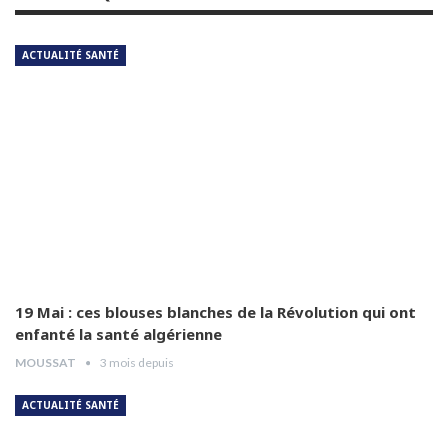
ACTUALITÉ SANTÉ
Dr Amina Abdelouahab
6
04:25
Dr Djamel Boukhtouche
7
03:32
Pr Jalal Aberkane
8
04:55
Dr Abdelhamid Abad
9
03:54
19 Mai : ces blouses blanches de la Révolution qui ont
enfanté la santé algérienne
MOUSSAT
3 mois depuis
Dr Hamida Guendouz
10
05:12
ACTUALITÉ SANTÉ