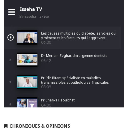
Esseha TV
By Esseha
1
/ 100
Les causes multiples du diabète, les voies qui
y mènent et les facteurs qui l'aggravent.
06:00
Dr Meriem Zeghar, chirurgienne dentiste
2
06:42
Pr Idir Bitam spécialiste en maladies
transmissibles et pathologies Tropicales
3
Emergentes
03:09
Pr Chafika Haouichat
4
04:00
Dr Leila Hamoudi
CHRONIQUES & OPINIONS
5
04:26