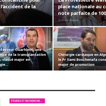
 l’accident de la
place nationale au 
note parfaite de 10
2 heures depuis
ofesseur Ouarhlent, une
ence de la transplantation
Chirurgie cardiaque en Algé
, classé major en
le Pr Sami Bouchenafa con
rgie…
major de promotion
ÉTUDES ET RECHERCHES MÉDICALES