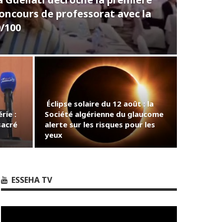
concours de professorat avec la
0/100
Éclipse solaire du 12 août : la
rie :
Société algérienne du glaucome
sacré
alerte sur les risques pour les
yeux
ESSEHA TV