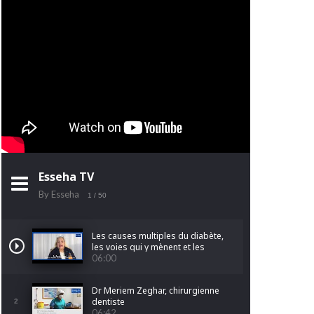
Esseha TV
By Esseha
1
/ 50
Les causes multiples du diabète,
les voies qui y mènent et les
facteurs qui l'aggravent.
06:00
Dr Meriem Zeghar, chirurgienne
dentiste
2
06:42