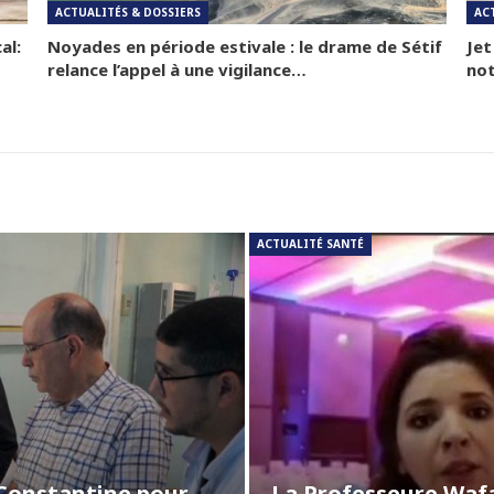
ACTUALITÉS & DOSSIERS
AC
al:
Noyades en période estivale : le drame de Sétif
Jet
relance l’appel à une vigilance…
not
ACTUALITÉ SANTÉ
 Constantine pour
La Professeure Wafa