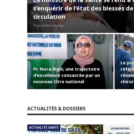
s’enquérir de l’état des blessés de
circulation
7 secondes depuis
Le pr
Pr. Nora Righi, une trajectoire
référ
d’excellence consacrée par un
rénale
nouveau titre national
chiru
ACTUALITÉS & DOSSIERS
ACTUALITÉ SANTÉ