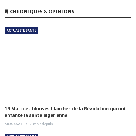
Dr Leila Hamoudi
CHRONIQUES & OPINIONS
5
04:26
ACTUALITÉ SANTÉ
Dr Amina Abdelouahab
6
04:25
Dr Djamel Boukhtouche
7
03:32
Pr Jalal Aberkane
8
04:55
Dr Abdelhamid Abad
9
03:54
19 Mai : ces blouses blanches de la Révolution qui ont
enfanté la santé algérienne
MOUSSAT
3 mois depuis
Dr Hamida Guendouz
10
05:12