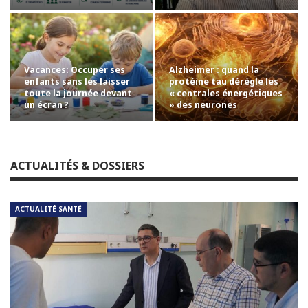
Vacances: Occuper ses
Alzheimer : quand la
enfants sans les laisser
protéine tau dérègle les
toute la journée devant
« centrales énergétiques
un écran ?
» des neurones
ACTUALITÉS & DOSSIERS
ACTUALITÉ SANTÉ