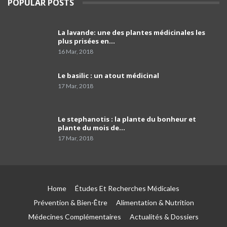
POPULAR POSTS
l'avenir des petites et moyennes officines »
39
03:49
La lavande: une des plantes médicinales les
comment programmer sa vaccination anti-
plus prisées en…
Covid-19 et celle anti grippale,et comment
40
faire…
01:54
16 Mar, 2018
Dr Mustapha Koubaa
Le basilic : un atout médicinal
41
03:21
17 Mar, 2018
Pr Lyes Ait El Hadj
Le stephanotis : la plante du bonheur et
42
04:33
plante du mois de…
17 Mar, 2018
Campagne de sensibilisation sur le cancer de
prostate les Laboratoires Frater-Razes
43
01:52
Home
Études Et Recherches Médicales
Pr Amir parle du rôle important du
pathologiste dans la précision du profil
44
Prévention & Bien-Être
Alimentation & Nutrition
moléculaire du cancer
04:41
Médecines Complémentaires
Actualités & Dossiers