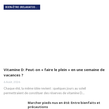
BIEN-ÊTRE (RELAXATION, MÉDITATION, SOIN DU CORPS)
Vitamine D: Peut-on « faire le plein » en une semaine de
vacances ?
6 Août, 2026
Chaque été, la même idée revient : quelques jours au soleil
permettraient de constituer des réserves de vitamine D…
Marcher pieds nus en été: Entre bienfaits et
précautions