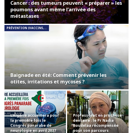
Cancer : des tumeurs peuvent « préparer » les
poumons avant même l’arrivée des
métastases
PRÉVENTION (VACCINS, DÉPISTAGE, HYGIÈNE)
Baignade en été: Comment prévenir les
otites, irritations et mycoses ?
L’Algérie accueillera pour
Professorat en prothèse
la première fois le
dentaire : le Pr Nadia
Congrès panarabe de
Boudelaa récompensée
neurologie en avril 2027
pour son parcours