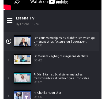
Esseha TV
By Esseha
1
/ 50
Les causes multiples du diabète, les voies qui
y mènent et les facteurs qui l'aggravent.
06:00
Dr Meriem Zeghar, chirurgienne dentiste
2
06:42
Pr Idir Bitam spécialiste en maladies
transmissibles et pathologies Tropicales
3
Emergentes
03:09
Pr Chafika Haouichat
4
04:00