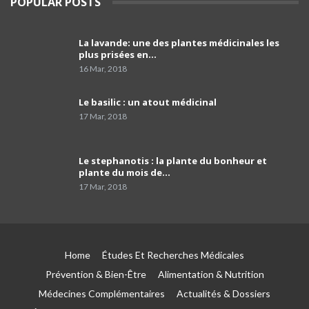
POPULAR POSTS
l'avenir des petites et moyennes officines »
39
03:49
La lavande: une des plantes médicinales les
comment programmer sa vaccination anti-
plus prisées en…
Covid-19 et celle anti grippale,et comment
40
faire…
01:54
16 Mar, 2018
Dr Mustapha Koubaa
Le basilic : un atout médicinal
41
03:21
17 Mar, 2018
Pr Lyes Ait El Hadj
Le stephanotis : la plante du bonheur et
42
04:33
plante du mois de…
17 Mar, 2018
Campagne de sensibilisation sur le cancer de
prostate les Laboratoires Frater-Razes
43
01:52
Home
Études Et Recherches Médicales
Pr Amir parle du rôle important du
pathologiste dans la précision du profil
44
Prévention & Bien-Être
Alimentation & Nutrition
moléculaire du cancer
04:41
Médecines Complémentaires
Actualités & Dossiers