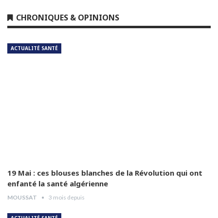
Dr Leila Hamoudi
CHRONIQUES & OPINIONS
5
04:26
ACTUALITÉ SANTÉ
Dr Amina Abdelouahab
6
04:25
Dr Djamel Boukhtouche
7
03:32
Pr Jalal Aberkane
8
04:55
Dr Abdelhamid Abad
9
03:54
19 Mai : ces blouses blanches de la Révolution qui ont
enfanté la santé algérienne
MOUSSAT
3 mois depuis
Dr Hamida Guendouz
10
05:12