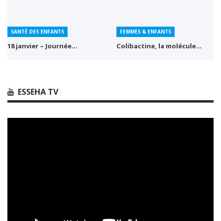
SANTÉ DES ENFANTS
FEMMES & ENFANTS
18 janvier – Journée…
Colibactine, la molécule…
ESSEHA TV