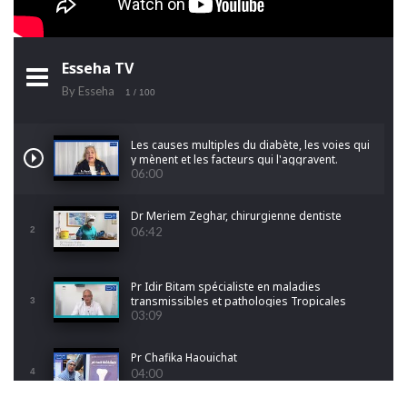
Esseha TV
By Esseha
1
/ 100
Les causes multiples du diabète, les voies qui
y mènent et les facteurs qui l'aggravent.
06:00
Dr Meriem Zeghar, chirurgienne dentiste
2
06:42
Pr Idir Bitam spécialiste en maladies
transmissibles et pathologies Tropicales
3
Emergentes
03:09
Pr Chafika Haouichat
4
04:00