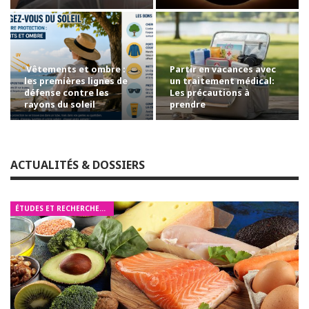
pour les yeux
Vêtements et ombre :
Partir en vacances avec
les premières lignes de
un traitement médical:
défense contre les
Les précautions à
rayons du soleil
prendre
ACTUALITÉS & DOSSIERS
ÉTUDES ET RECHERCHES MÉDICALES