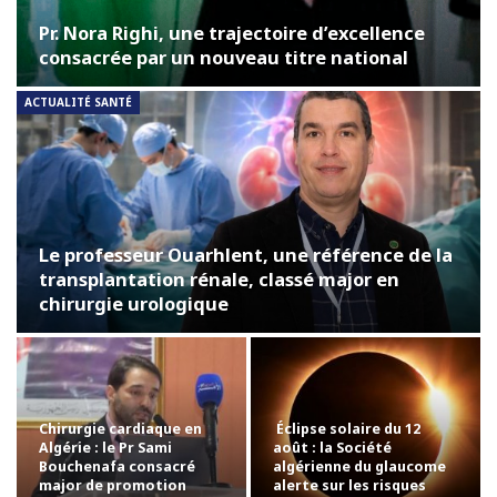
Pr. Nora Righi, une trajectoire d’excellence
consacrée par un nouveau titre national
ACTUALITÉ SANTÉ
Le professeur Ouarhlent, une référence de la
transplantation rénale, classé major en
chirurgie urologique
Chirurgie cardiaque en
Éclipse solaire du 12
Algérie : le Pr Sami
août : la Société
Bouchenafa consacré
algérienne du glaucome
major de promotion
alerte sur les risques