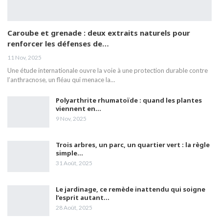
Professeur Ryad Mahyaoui -Chef de Service
d'Anesthésie Réanimation – EPH Maouche –
19
CNMS
03:31
Caroube et grenade : deux extraits naturels pour
renforcer les défenses de…
On ne peut parler de pathologie liée au Covid
qu'après élimination du diagnostic de
20
11 Nov, 2025
pathologies exis
06:58
Une étude internationale ouvre la voie à une protection durable contre
l’anthracnose, un fléau qui menace la…
Le Pr Amar Tebaibia plaide pour une
approche médicale pluridisciplinaire pour un
21
bon diagnostic.
01:58
Polyarthrite rhumatoïde : quand les plantes
viennent en…
9 Nov, 2025
Pr Tahar Rayane président de la Société de
néphrologie, de dialysés et de
22
transplantation
06:19
Trois arbres, un parc, un quartier vert : la règle
simple…
Pr Tahar Rayane à esseha.dz : 15 000 patients
31 Août, 2025
attendent la transplantation d’un rein
23
05:06
Le jardinage, ce remède inattendu qui soigne
Pr Karim LAYAIDA chef de service de gastro -
l’esprit autant…
entérologie au CHU Mustapha
24
28 Août, 2025
02:26