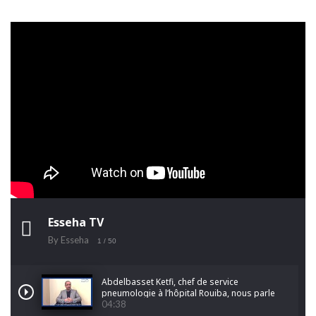
Esseha TV
By Esseha
1
/ 50
Abdelbasset Ketfi, chef de service
pneumologie à l’hôpital Rouiba, nous parle
du cancer du poumon
04:38