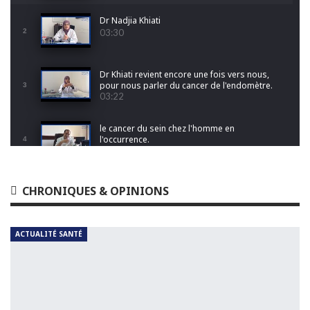
Dr Nadjia Khiati
2
03:30
Dr Khiati revient encore une fois vers nous,
pour nous parler du cancer de l'endomètre.
3
03:22
le cancer du sein chez l'homme en
l'occurrence.
4
01:20
Pr Djamila Raissi- Kerboua nous fait découvrir
CHRONIQUES & OPINIONS
le monde de l'anatomie pathologique
5
05:50
ACTUALITÉ SANTÉ
Pr Karima ACHOUR
6
03:41
Pr Kamel Bentabak aborde le thème du
cancer colorectal.
7