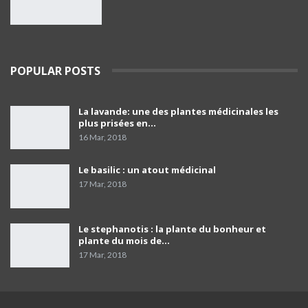
36
02:02
Salaisons - Viandes séchées - Couverts et
Baguettes
37
POPULAR POSTS
11:43
Thamakfoult Ifelfel Azeguagh,Chadlouh ! 🇩🇿
La lavande: une des plantes médicinales les
Couscous aux légumes, Paprika #viande
38
plus prisées en…
séchée #kabyle
19:09
16 Mar, 2018
Dr Chakib Abi-Ayad
39
02:38
Le basilic : un atout médicinal
17 Mar, 2018
Pr Malik Djenane
40
15:25
Le stephanotis : la plante du bonheur et
plante du mois de…
17 Mar, 2018
Pr El Hachemi Djoudi: la maladie de
l'ostéoporose
41
05:58