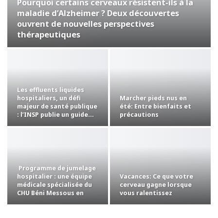
Pourquoi certains cerveaux résistent-ils à la
maladie d’Alzheimer ? Deux découvertes
ouvrent de nouvelles perspectives
thérapeutiques
Les effluents liquides
Marcher pieds nus en
hospitaliers, un défi
été: Entre bienfaits et
majeur de santé publique
précautions
: l’INSP publie un guide…
Programme de jumelage
Vacances: Ce que votre
hospitalier : une équipe
cerveau gagne lorsque
médicale spécialisée du
vous ralentissez
CHU Béni Messous en
mission…